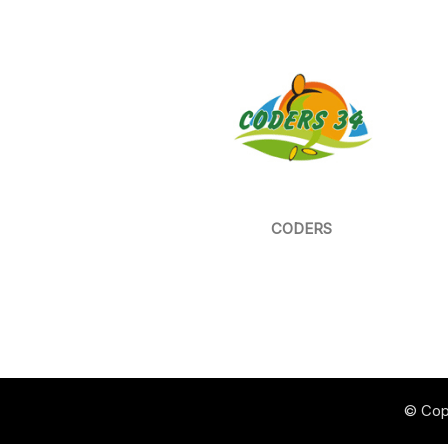
CODERS
© Cop