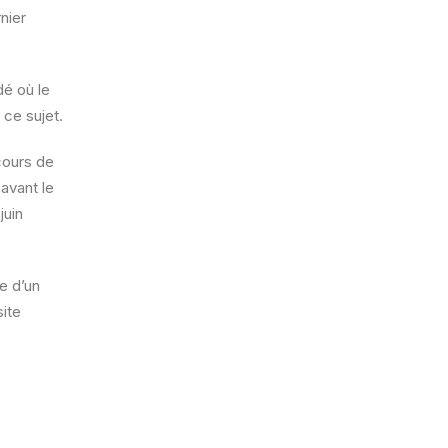
nier
dé où le
 ce sujet.
cours de
 avant le
juin
ée d’un
ite