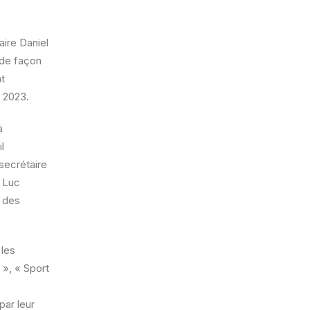
aire Daniel
 de façon
nt
e 2023.
à
l
 secrétaire
 Luc
l des
 les
 », « Sport
par leur