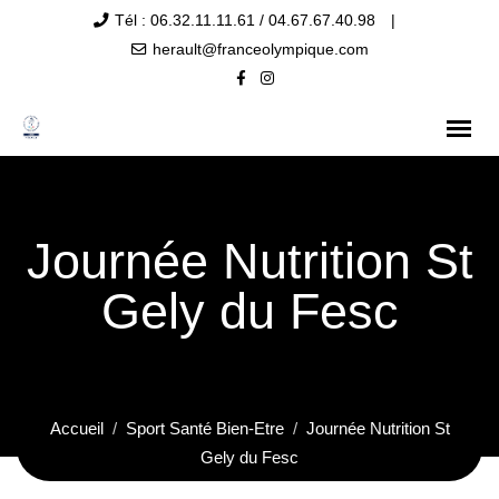
Tél : 06.32.11.11.61 / 04.67.67.40.98
|
herault@franceolympique.com
Journée Nutrition St
Gely du Fesc
Accueil
Sport Santé Bien-Etre
Journée Nutrition St
Gely du Fesc