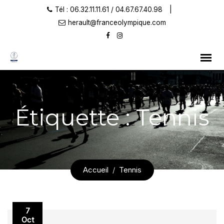
Skip
Tél : 06.32.11.11.61 / 04.67.67.40.98
|
to
herault@franceolympique.com
content
Étiquette :
Tennis
Accueil
Tennis
7
Oct